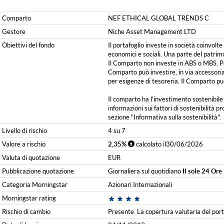
Comparto
NEF ETHICAL GLOBAL TRENDS C
Gestore
Niche Asset Management LTD
Obiettivi del fondo
Il portafoglio investe in società coinvolt
economici e sociali. Una parte del patrimon
Il Comparto non investe in ABS o MBS. Poss
Comparto può investire, in via accessoria
per esigenze di tesoreria. Il Comparto pu
Il comparto ha l'investimento sostenibile
informazioni sui fattori di sostenibilità 
sezione "Informativa sulla sostenibilità".
Livello di rischio
4 su 7
Valore a rischio
2,35%
calcolato il30/06/2026
Valuta di quotazione
EUR
Pubblicazione quotazione
Giornaliera sul quotidiano
Il sole 24 Ore
Categoria Morningstar
Azionari Internazionali
Morningstar rating
Rischio di cambio
Presente. La copertura valutaria del porta