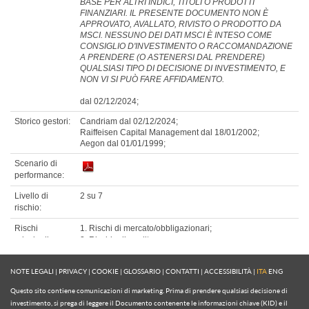
NOTE LEGALI
|
PRIVACY
|
COOKIE
|
GLOSSARIO
|
CONTATTI
|
ACCESSIBILITÀ
|
ITA
ENG
Questo sito contiene comunicazioni di marketing. Prima di prendere qualsiasi decisione di
investimento, si prega di leggere il Documento contenente le informazioni chiave (KID) e il