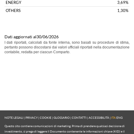
NOTE LEGALI
|
PRIVACY
|
COOKIE
|
GLOSSARIO
|
CONTATTI
|
ACCESSIBILITÀ
|
ITA
ENG
Questo sito contiene comunicazioni di marketing. Prima di prendere qualsiasi decisione di
investimento, si prega di leggere il Documento contenente le informazioni chiave (KID) e il