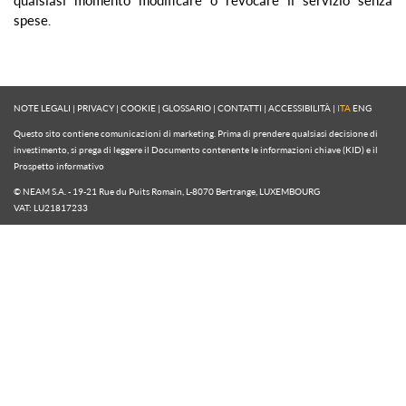
spese.
NOTE LEGALI
|
PRIVACY
|
COOKIE
|
GLOSSARIO
|
CONTATTI
|
ACCESSIBILITÀ
|
ITA
ENG
Questo sito contiene comunicazioni di marketing. Prima di prendere qualsiasi decisione di
investimento, si prega di leggere il Documento contenente le informazioni chiave (KID) e il
Prospetto informativo
© NEAM S.A. - 19-21 Rue du Puits Romain, L-8070 Bertrange, LUXEMBOURG
VAT: LU21817233