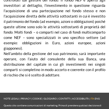
investitori al dettaglio, l'investimento in questione riguarda
l'acquisizione di una partecipazione nel fondo stesso e non
l'acquisizione diretta delle attività sottostanti in cui è investito
il patrimonio del fondo (ad esempio, azioni o obbligazioni) poiché
queste ultime sono solo le attività sottostanti di proprietà del
fondo. Molti fondi – o comparti nel caso di fondi multicomparto
come NEF – sono specializzati in uno specifico settore (ad
esempio: obbligazioni in Euro, azioni europee, azioni
giapponesi).
Nell’ambito della gestione del suo patrimonio, sarà importante
operare, con l’aiuto del consulente della sua Banca, una
distribuzione del capitale in cui gli investimenti nei singoli
comparti si completino in modo accorto e coerente con il profilo
di rischio che si è scelto di adottare.
NOTE LEGALI
|
PRIVACY
|
COOKIE
|
GLOSSARIO
|
CONTATTI
|
ACCESSIBILITÀ
|
ITA
ENG
Questo sito contiene comunicazioni di marketing. Prima di prendere qualsiasi decisione di