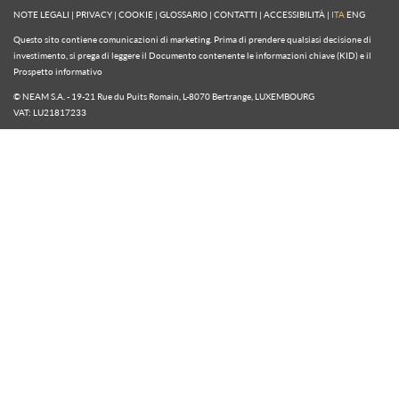
NOTE LEGALI
|
PRIVACY
|
COOKIE
|
GLOSSARIO
|
CONTATTI
|
ACCESSIBILITÀ
|
ITA
ENG
Questo sito contiene comunicazioni di marketing. Prima di prendere qualsiasi decisione di
investimento, si prega di leggere il Documento contenente le informazioni chiave (KID) e il
Prospetto informativo
© NEAM S.A. - 19-21 Rue du Puits Romain, L-8070 Bertrange, LUXEMBOURG
VAT: LU21817233