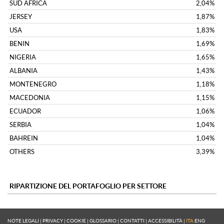
NOTE LEGALI
|
PRIVACY
|
COOKIE
|
GLOSSARIO
|
CONTATTI
|
ACCESSIBILITÀ
|
ITA
ENG